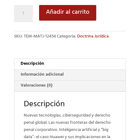
Nuevas
Añadir al carrito
fronteras
del
Derecho
SKU:
TEM-MATJ-12456
Categoría:
Doctrina Jurídica
Penal
global
cantidad
Descripción
Información adicional
Valoraciones (0)
Descripción
Nuevas tecnologías, ciberseguridad y derecho
penal global. Las nuevas fronteras del derecho
penal corporativo. Inteligencia artificial y “big
data”: el caso Huawei y sus implicaciones en la