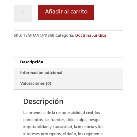
Los
Añadir al carrito
principios
de
la
SKU:
TEM-MATJ-11868
Categoría:
Doctrina Jurídica
responsabilidad
civil
cantidad
Descripción
Información adicional
Valoraciones (0)
Descripción
La provincia de la responsabilidad civil, los
conceptos, las fuentes, dolo, culpa, riesgo,
imputabilidad y causalidad, la injusticia y los
intereses protegidos, el daño, los regímenes