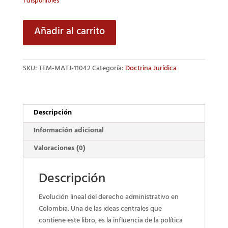
1 disponibles
Nuevas
Añadir al carrito
tendencias
del
Derecho
SKU:
TEM-MATJ-11042
Categoría:
Doctrina Jurídica
Administrativo
cantidad
Descripción
Información adicional
Valoraciones (0)
Descripción
Evolución lineal del derecho administrativo en
Colombia. Una de las ideas centrales que
contiene este libro, es la influencia de la política