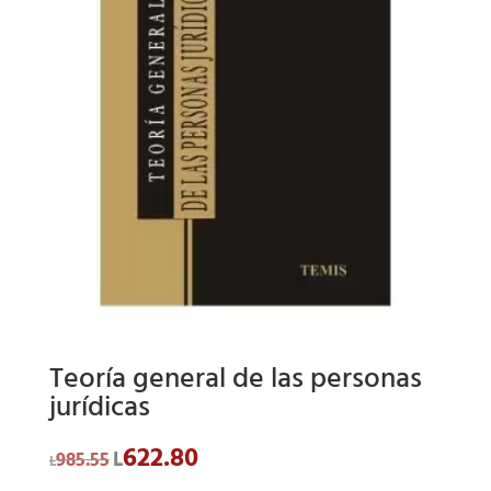
Teoría general de las personas
jurídicas
622.80
El
El
L
985.55
L
precio
precio