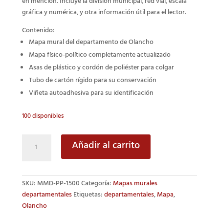
en mención. Incluye la división municipal, red vial, escala
gráfica y numérica, y otra información útil para el lector.
Contenido:
Mapa mural del departamento de Olancho
Mapa físico-político completamente actualizado
Asas de plástico y cordón de poliéster para colgar
Tubo de cartón rígido para su conservación
Viñeta autoadhesiva para su identificación
100 disponibles
Mapa
Añadir al carrito
mural
del
departamento
SKU:
MMD-PP-1500
Categoría:
Mapas murales
de
departamentales
Etiquetas:
departamentales
,
Mapa
,
Olancho
Olancho
cantidad