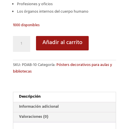
Profesiones y oficios
Los órganos internos del cuerpo humano
1000 disponibles
Los
Añadir al carrito
Números
«Del
1
SKU:
PDAB-10
Categoría:
Pósters decorativos para aulas y
al
bibliotecas
10»
cantidad
Descripción
Información adicional
Valoraciones (0)