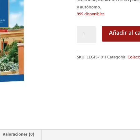
serán independientes de los poder
y autónomo.
999 disponibles
Ley
Añadir al ca
de
municipalidades
y
SKU:
LEGIS-1011
Categoría:
Colecc
su
reglamento
cantidad
Valoraciones (0)