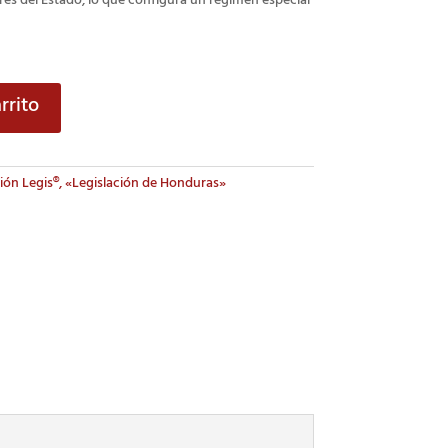
es del Estado, lo que configura un régimen especial
rrito
ión Legis®, «Legislación de Honduras»