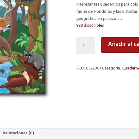
interesantes cuadernos para color
fauna de Honduras y las distintas
geográfica en particular.
998 disponibles
Fauna
Añadir al ca
de
Honduras
Tomo
SKU:
CC-2001
Categoría:
Cuaderno
n.º
1,
«Mamíferos»
cantidad
Valoraciones (0)