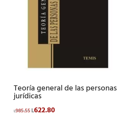
Teoría general de las personas
jurídicas
622.80
El
El
L
985.55
L
precio
precio
original
actual
era:
es:
L985.55.
L622.80.