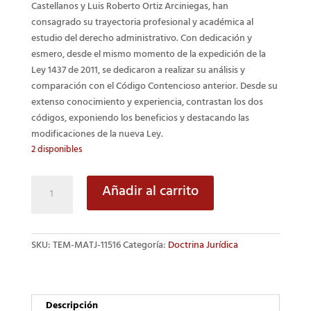
Castellanos y Luis Roberto Ortiz Arciniegas, han
consagrado su trayectoria profesional y académica al
estudio del derecho administrativo. Con dedicación y
esmero, desde el mismo momento de la expedición de la
Ley 1437 de 2011, se dedicaron a realizar su análisis y
comparación con el Código Contencioso anterior. Desde su
extenso conocimiento y experiencia, contrastan los dos
códigos, exponiendo los beneficios y destacando las
modificaciones de la nueva Ley.
2 disponibles
Derecho
Añadir al carrito
procesal
administrativo
y
SKU:
TEM-MATJ-11516
Categoría:
Doctrina Jurídica
de
lo
contencioso
administrativo
Descripción
cantidad