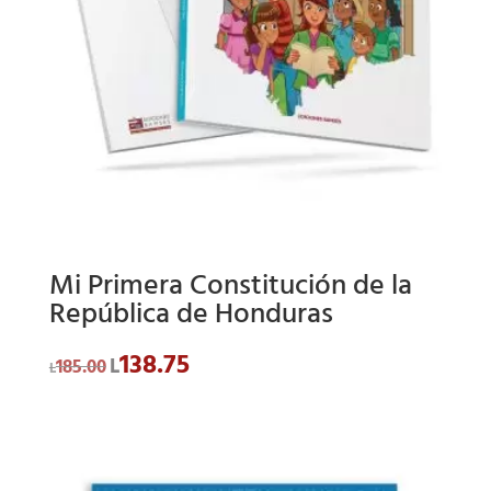
Mi Primera Constitución de la
República de Honduras
138.75
El
El
L
185.00
L
precio
precio
original
actual
era:
es:
L185.00.
L138.75.