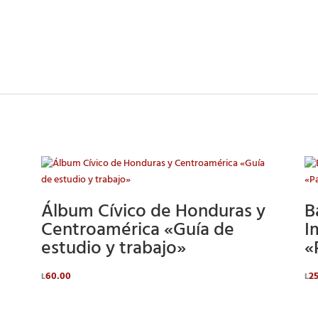
Álbum Cívico de Honduras y
B
Centroamérica «Guía de
I
estudio y trabajo»
«
60.00
2
L
L