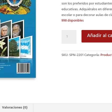
son los preferidos por estudiante
educativas. Adquiéralos en difer
escolar o para decorar aulas de cl
998 disponibles
Símbolos
Añadir al ca
Patrios
Nacionales,
Grandes
SKU:
SPN-2201
Categoría:
Product
|
Sobre
de
14
Ilustraciones
cantidad
Valoraciones (0)