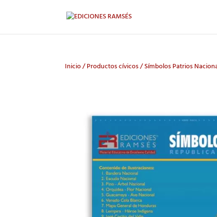
Inicio
/
Productos cívicos
/ Símbolos Patrios Naciona