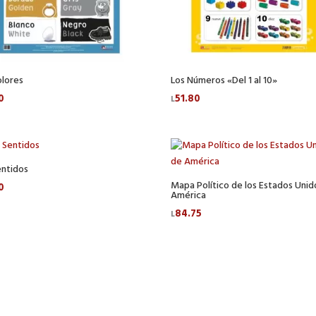
olores
Los Números «Del 1 al 10»
0
51.80
L
entidos
Mapa Político de los Estados Unid
0
América
84.75
L