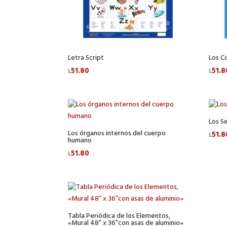
Letra Script
Los C
51.80
51.8
L
L
Los S
Los órganos internos del cuerpo
51.8
L
humano
51.80
L
Tabla Periódica de los Elementos,
«Mural 48” x 36”con asas de aluminio»