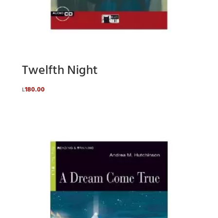
Twelfth Night
180.00
L