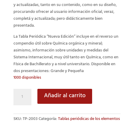
y actualizadas, tanto en su contenido, como en su diseño,
procurando
ofrecer al usuario información oficial, veraz,
completá
y actualizada; pero didácticamente bien
presentada.
La Tabla Periódica “Nueva Edición” incluye en el
reverso
un
compendio útil sobre Química orgánica y mineral;
asimismo, información sobre unidades y medidas del
Sistema Internacional, muy útil tanto en Química, como en
Física de Bachillerato y a nivel universitario. Disponible en
dos presentaciones: Grande y Pequeña
1000 disponibles
Tabla
Añadir al carrito
periódica
“Nueva
edición”
SKU:
TP-2003
Categoría:
Tablas periódicas de los elementos
-
Pequeño
cantidad