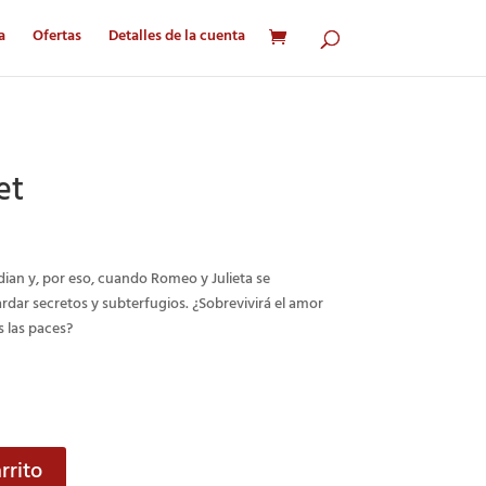
a
Ofertas
Detalles de la cuenta
et
ian y, por eso, cuando Romeo y Julieta se
dar secretos y subterfugios. ¿Sobrevivirá el amor
s las paces?
rrito