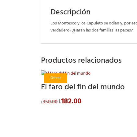
Descripción
Los Montesco y los Capuleto se odian y, por es
verdadero? ¿Harán las dos familias las paces?
Productos relacionados
¡Oferta!
El faro del fin del mundo
182.00
El
El
L
350.00
L
precio
precio
original
actual
era:
es:
L350.00.
L182.00.