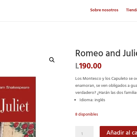
Sobre nosotros
Tiend
Romeo and Juli
L
190.00
Los Montesco y los Capuleto se od
enamoran, se ven obligados a guar
verdadero? ¿Harán las dos familia
Idioma: inglés
8 disponibles
Romeo
Añadir al ca
and