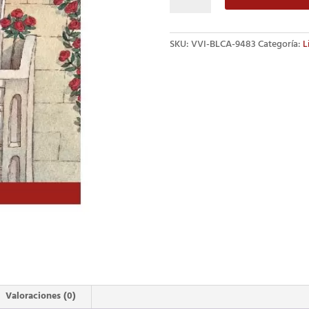
Juliet
cantidad
SKU:
VVI-BLCA-9483
Categoría:
L
Valoraciones (0)