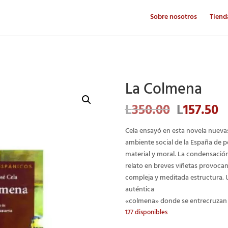
Sobre nosotros
Tiend
La Colmena
El
El
L
350.00
L
157.50
precio
p
original
a
Cela ensayó en esta novela nuevas
era:
e
ambiente social de la España de p
L350.00.
L
material y moral. La condensación 
relato en breves viñetas provoca
compleja y meditada estructura. Un
auténtica
«colmena» donde se entrecruzan m
127 disponibles