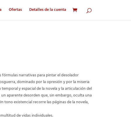
a
Ofertas
Detalles de la cuenta
recio
ctual
 fórmulas narrativas para pintar el desolador
s:
osguerra, dominado por la opresión y por la miseria
157.50.
temporal y espacial de la novela y la articulación del
n un aparente desorden que, sin embargo, oculta una
 tono existencial recorre las páginas de la novela,
ultitud de vidas individuales.