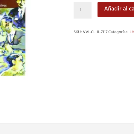
La
Añadir al ca
Colmena
cantidad
SKU:
VVI-CLHI-7117
Categorías:
Li