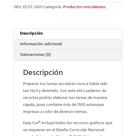
version
SKU:
ECUT-2001
Categoría:
Productos misceláneos
Images
to
cut
and
Descripción
paste
cantidad
Información adicional
Valoraciones (0)
Descripción
Preparar tus tareas escolares nunca había sido
tan fácil y divertido. Con este útil cuaderno de
recortes podrás elaborar tus tareas de manera
rápida, pues contiene más de 1500 estampas
impresas a color de diversos temas.
Easy Cut® incluye todos los recursos gráficos que
se requieren en el Diseño Curricular Nacional