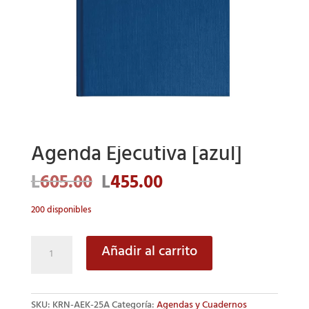
Agenda Ejecutiva [azul]
El
El
L
605.00
L
455.00
precio
precio
original
actual
200 disponibles
era:
es:
L605.00.
L455.00.
Agenda
Añadir al carrito
Ejecutiva
[azul]
cantidad
SKU:
KRN-AEK-25A
Categoría:
Agendas y Cuadernos