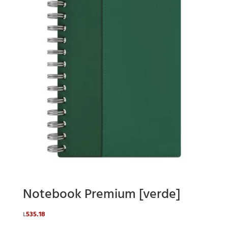
Notebook Premium [verde]
535.18
L