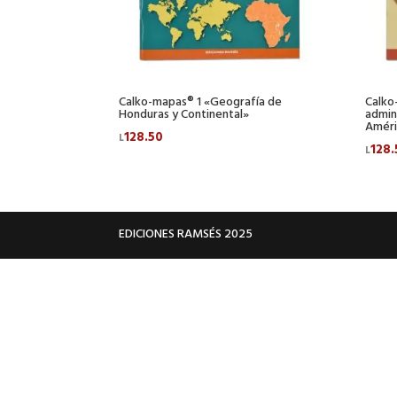
Calko-mapas® 1 «Geografía de
Calko
Honduras y Continental»
admin
Améri
128.50
L
128.
L
EDICIONES RAMSÉS 2025